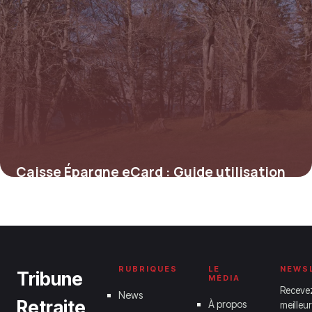
Caisse Épargne eCard : Guide utilisation
28 juin 2026
RUBRIQUES
LE
NEWS
Tribune
MÉDIA
Receve
News
Retraite
À propos
meilleur