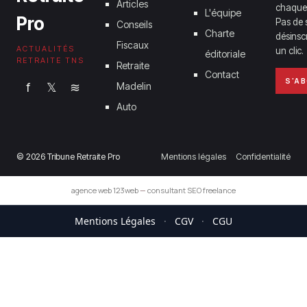
Articles
chaque
L'équipe
Pro
Pas de 
Conseils
Charte
désinsc
Fiscaux
ACTUALITÉS
un clic.
éditoriale
RETRAITE TNS
Retraite
Contact
S'A
f
𝕏
≋
Madelin
Auto
© 2026 Tribune Retraite Pro
Mentions légales
Confidentialité
agence web 123web
—
consultant SEO freelance
Mentions Légales
·
CGV
·
CGU