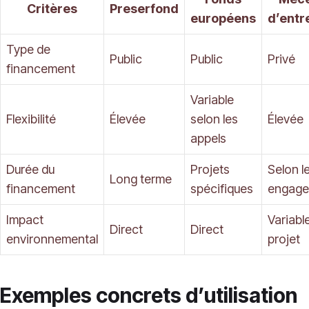
Critères
Preserfond
européens
d’entr
Type de
Public
Public
Privé
financement
Variable
Flexibilité
Élevée
selon les
Élevée
appels
Durée du
Projets
Selon l
Long terme
financement
spécifiques
engage
Impact
Variabl
Direct
Direct
environnemental
projet
Exemples concrets d’utilisation