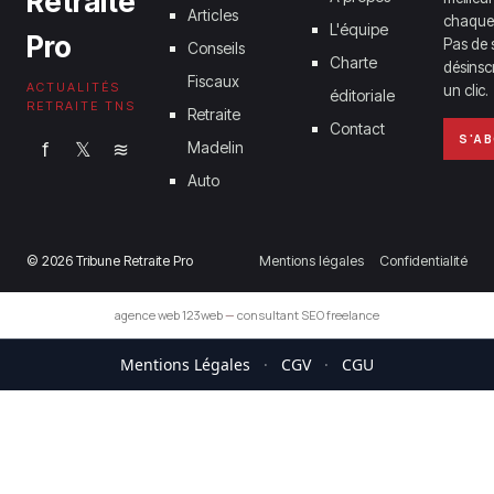
Retraite
Articles
chaque
L'équipe
Pro
Pas de 
Conseils
Charte
désinsc
Fiscaux
ACTUALITÉS
un clic.
éditoriale
RETRAITE TNS
Retraite
Contact
S'A
f
𝕏
≋
Madelin
Auto
© 2026 Tribune Retraite Pro
Mentions légales
Confidentialité
agence web 123web
—
consultant SEO freelance
Mentions Légales
·
CGV
·
CGU