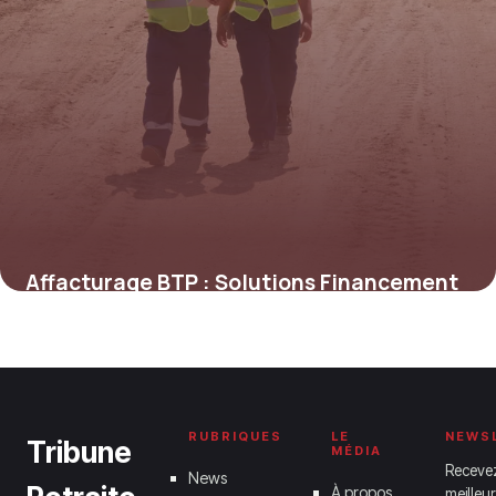
Affacturage BTP : Solutions Financement
Pro
31 mai 2026
RUBRIQUES
LE
NEWS
Tribune
MÉDIA
Receve
News
À propos
meilleur