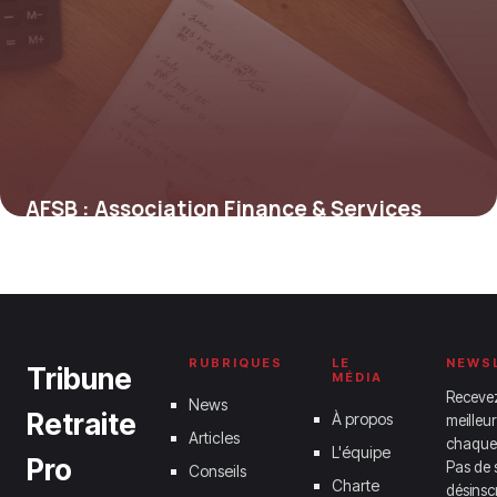
AFSB : Association Finance & Services
2026
1 juin 2026
RUBRIQUES
LE
NEWS
Tribune
MÉDIA
Receve
News
Retraite
À propos
meilleur
Articles
chaque
L'équipe
Pro
Pas de 
Conseils
Charte
désinsc