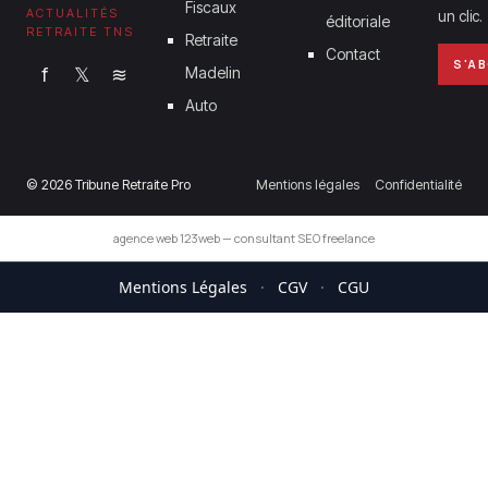
Fiscaux
ACTUALITÉS
un clic.
éditoriale
RETRAITE TNS
Retraite
Contact
S'A
f
𝕏
≋
Madelin
Auto
© 2026 Tribune Retraite Pro
Mentions légales
Confidentialité
agence web 123web
—
consultant SEO freelance
Mentions Légales
·
CGV
·
CGU