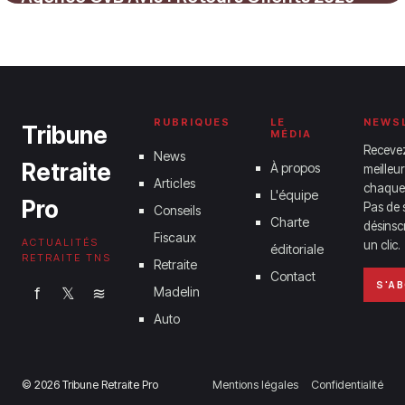
2 juin 2026
RUBRIQUES
LE
NEWS
Tribune
MÉDIA
Receve
News
Retraite
À propos
meilleur
Articles
chaque
L'équipe
Pro
Pas de 
Conseils
Charte
désinsc
Fiscaux
ACTUALITÉS
un clic.
éditoriale
RETRAITE TNS
Retraite
Contact
S'A
f
𝕏
≋
Madelin
Auto
© 2026 Tribune Retraite Pro
Mentions légales
Confidentialité