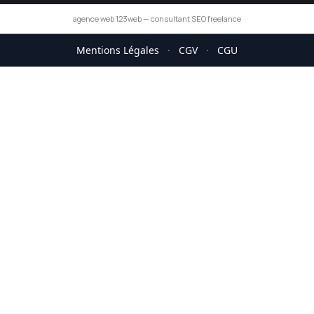
agence web 123web
—
consultant SEO freelance
Mentions Légales
·
CGV
·
CGU