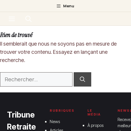
Aller
Menu
au
Menu
contenu
Rien de trouvé
Il semblerait que nous ne soyons pas en mesure de
trouver votre contenu. Essayez en lançant une
recherche.
Rechercher :
RUBRIQUES
LE
NEWS
Tribune
MÉDIA
Receve
News
Retraite
À propos
meilleur
Articles