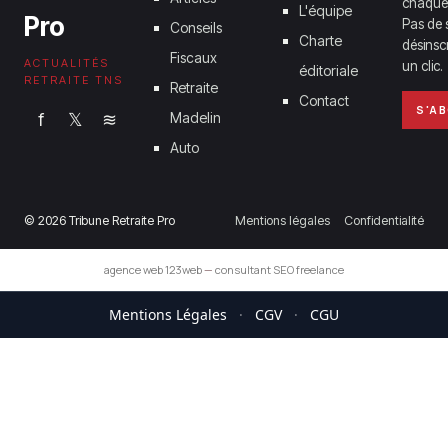
chaque
L'équipe
Pro
Pas de 
Conseils
Charte
désinsc
Fiscaux
ACTUALITÉS
un clic.
éditoriale
RETRAITE TNS
Retraite
Contact
S'A
f
𝕏
≋
Madelin
Auto
© 2026 Tribune Retraite Pro
Mentions légales
Confidentialité
agence web 123web
—
consultant SEO freelance
Mentions Légales
·
CGV
·
CGU