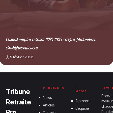
Cumul emploi retraite TNS 2025 : règles, plafonds et
stratégies efficaces
5 février 2026
RUBRIQUES
LE
NEWS
Tribune
MÉDIA
Receve
News
Retraite
À propos
meilleur
Articles
chaque
L'équipe
Pro
Pas de 
Conseils