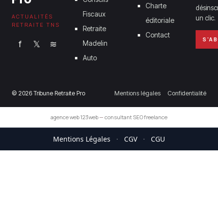
Charte
désinsc
Fiscaux
ACTUALITÉS
un clic.
éditoriale
RETRAITE TNS
Retraite
Contact
S'A
f
𝕏
≋
Madelin
Auto
© 2026 Tribune Retraite Pro
Mentions légales
Confidentialité
agence web 123web
—
consultant SEO freelance
Mentions Légales
·
CGV
·
CGU