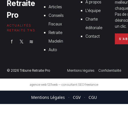
Retraite
À propos
meilleur
Articles
chaque
L'équipe
Pro
Pas de 
Conseils
Charte
désinsc
Fiscaux
ACTUALITÉS
un clic.
éditoriale
RETRAITE TNS
Retraite
Contact
S'A
f
𝕏
≋
Madelin
Auto
© 2026 Tribune Retraite Pro
Mentions légales
Confidentialité
agence web 123web
—
consultant SEO freelance
Mentions Légales
·
CGV
·
CGU