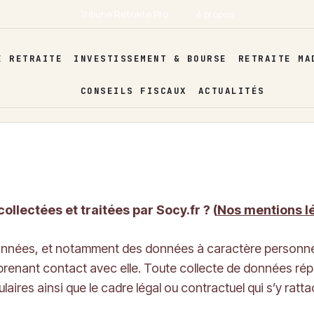
Tribune Retraite Pro
À propos
E RETRAITE
INVESTISSEMENT & BOURSE
RETRAITE MA
CONSEILS FISCAUX
ACTUALITÉS
llectées et traitées par Socy.fr ? (
Nos mentions l
données, et notamment des données à caractère personnel
prenant contact avec elle. Toute collecte de données répo
aires ainsi que le cadre légal ou contractuel qui s’y ratt