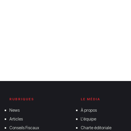
RUBRIQUES
LE MÉDIA
News
À propos
Articles
L'équipe
Conseils Fiscaux
Charte éditoriale