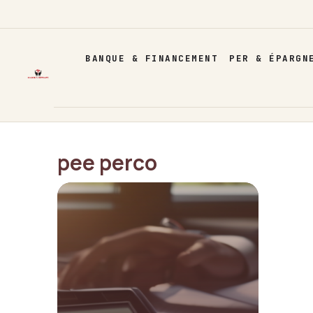
Aller
au
contenu
BANQUE & FINANCEMENT
PER & ÉPARGN
pee perco