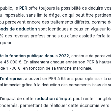
public, le
PER
offre toujours la possibilité de déduire v
 imposable, sans limite d’âge, ce qui peut être pertinent
ou percevant encore des traitements différés, comme d
onds de déduction
sont identiques à ceux en vigueur lor
 % des revenus professionnels ou d’une assiette forfaitai
igueur.
 de la fonction publique depuis 2022
, continue de percevo
de 45 000 €. En alimentant chaque année son PER à hauteur
de 1 700 €, en fonction de sa tranche marginale.
’entreprise,
a ouvert un PER à 65 ans pour optimiser la ce
iscal immédiat grâce à la déduction des versements issus de s
 l’impact de cette
réduction d’impôt
peut rester tangibl
oncernés, permettant de réallouer cette économie vers 