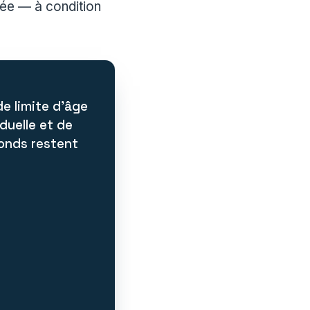
rée — à condition
 de limite d’âge
duelle et de
fonds restent