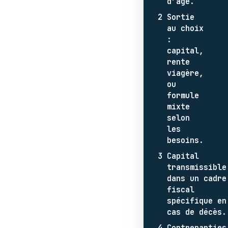
d’âge.
2
Sortie
au choix
:
capital,
rente
viagère,
ou
formule
mixte
selon
les
besoins.
3
Capital
transmissible
dans un cadre
fiscal
spécifique en
cas de décès.