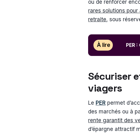
ou de renforcer enco
rares solutions pour 
retraite
, sous réserv
À lire
PER :
Sécuriser 
viagers
Le
PER
permet d’acc
des marchés ou à pal
rente garantit des ve
d’épargne attractif 