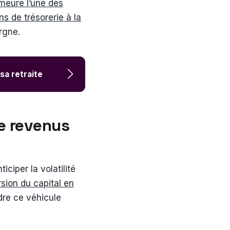
meure l’une des
ns de trésorerie à la
rgne.
sa retraite
e revenus
iciper la volatilité
sion du capital en
dre ce véhicule