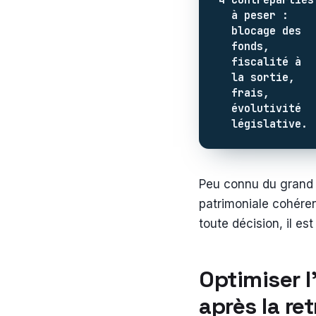
4
Contreparties
à peser :
blocage des
fonds,
fiscalité à
la sortie,
frais,
évolutivité
législative.
Peu connu du grand 
patrimoniale cohéren
toute décision, il es
Optimiser l
après la re