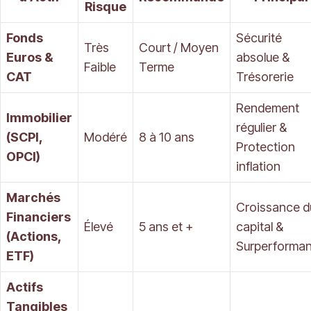
Risque
Fonds
Sécurité
Très
Court / Moyen
Euros &
absolue &
Faible
Terme
CAT
Trésorerie
Rendement
Immobilier
régulier &
(SCPI,
Modéré
8 à 10 ans
Protection
OPCI)
inflation
Marchés
Croissance d
Financiers
Élevé
5 ans et +
capital &
(Actions,
Surperforma
ETF)
Actifs
Tangibles