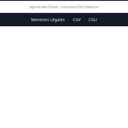
agence web 123web
—
consultant SEO freelance
Mentions Légales
·
CGV
·
CGU