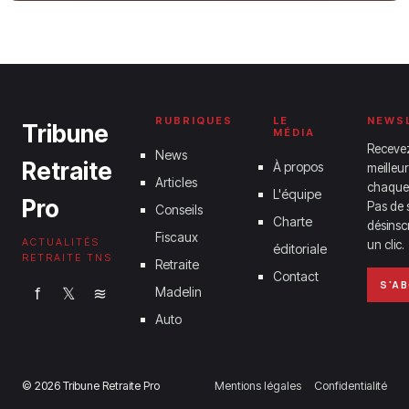
2026
1 juin 2026
RUBRIQUES
LE
NEWS
Tribune
MÉDIA
Receve
News
Retraite
À propos
meilleur
Articles
chaque
L'équipe
Pro
Pas de 
Conseils
Charte
désinsc
Fiscaux
ACTUALITÉS
un clic.
éditoriale
RETRAITE TNS
Retraite
Contact
S'A
f
𝕏
≋
Madelin
Auto
© 2026 Tribune Retraite Pro
Mentions légales
Confidentialité